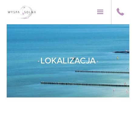
Warning
: "continue" targeting switch is equivalent to "break".
Did you mean to use "continue 2"? in
/home/indigita/domains/wyspasolna.pl/public_html/wp-
content/themes/Divi/includes/builder/functions.php
on line
5621
LOKALIZACJA