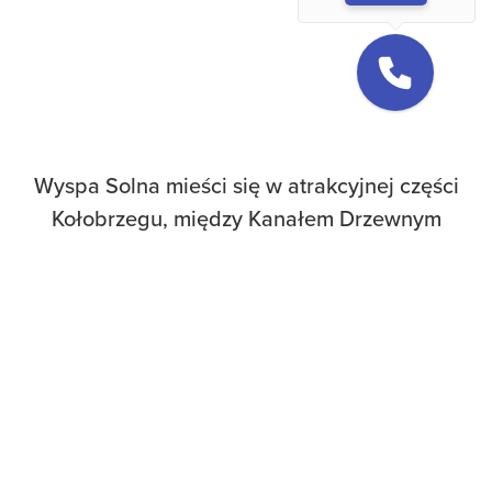
Wyspa Solna mieści się w atrakcyjnej części
Kołobrzegu, między Kanałem Drzewnym
a rzeką Parsętą. Lokalizacja w centrum
miasta, a zarazem w zielonej, spokojnej
okolicy zapewnia dostęp do rozrywek
na wyciągnięcie ręki, zapewniając
jednocześnie relaks i prywatność.